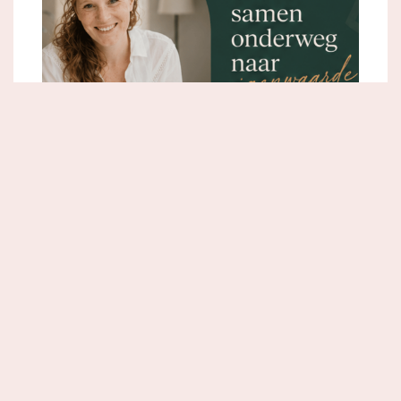
€197/mnd
over 12 maanden
12 unieke masterclasses die om de beurt de
eerste van de maand gedropt worden op het
online platform. Meer dan 17u pure kennis en
concrete tips om effectief stap per stap te laten
groeien in je eigenwaarde!
12 zoomsessies elke 11e van de maand van 19u30