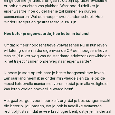
En geloof me, je dierbaren gaan trots zijn op deze evolutie en
er ook de vruchten van plukken. Want hoe duidelijker je
eigenwaarde, hoe duidelijker je zal kunnen en durven
communiceren. Wat een hoop misverstanden scheelt. Hoe
minder uitgeput en gestresseerd je zal zijn.
Hoe beter je eigenwaarde, hoe beter in balans!
Omdat ik meer hoogsensitieve volwassenen NU in hun leven
wil laten groeien in die eigenwaarde OP een hoogsensitieve
manier (dus ver weg van de standaard adviezen) ontwikkelde
ik het traject "samen onderweg naar eigenwaarde".
Ik neem je mee op reis naar je beste hoogsensitieve leven!
Een jaar lang neem ik je onder mijn vleugels en zal je op de
meest liefdevolle manier motiveren, zodat je in alle veiligheid
kan leren voelen hoeveel je waard bent!
Het gaat zorgen voor meer zelfzorg, dat je beslissingen maakt
die beter bij jou passen, dat je ook in moeilijke momenten
recht blijft staan, dat je veerkrachtiger bent, dat je je minder zal