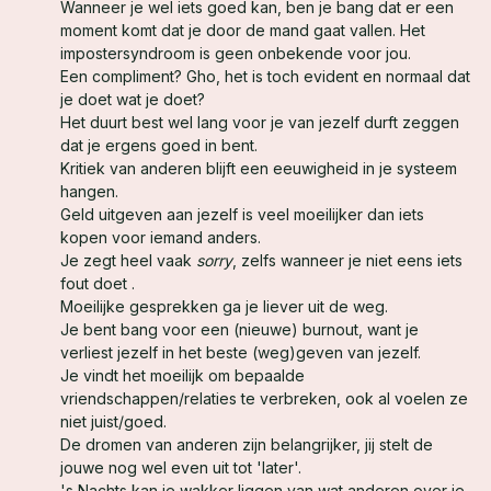
Wanneer je wel iets goed kan, ben je bang dat er een
moment komt dat je door de mand gaat vallen. Het
impostersyndroom is geen onbekende voor jou.
Een compliment? Gho, het is toch evident en normaal dat
je doet wat je doet?
Het duurt best wel lang voor je van jezelf durft zeggen
dat je ergens goed in bent.
Kritiek van anderen blijft een eeuwigheid in je systeem
hangen.
Geld uitgeven aan jezelf is veel moeilijker dan iets
kopen voor iemand anders.
Je zegt heel vaak
sorry
, zelfs wanneer je niet eens iets
fout doet .
Moeilijke gesprekken ga je liever uit de weg.
Je bent bang voor een (nieuwe) burnout, want je
verliest jezelf in het beste (weg)geven van jezelf.
Je vindt het moeilijk om bepaalde
vriendschappen/relaties te verbreken, ook al voelen ze
niet juist/goed.
De dromen van anderen zijn belangrijker, jij stelt de
jouwe nog wel even uit tot 'later'.
's Nachts kan je wakker liggen van wat anderen over je