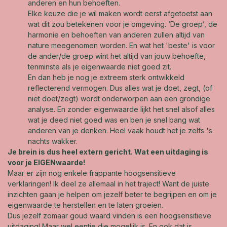
anderen en hun behoeften.
Elke keuze die je wil maken wordt eerst afgetoetst aan
wat dit zou betekenen voor je omgeving. ‘De groep’, de
harmonie en behoeften van anderen zullen altijd van
nature meegenomen worden. En wat het 'beste' is voor
de ander/de groep wint het altijd van jouw behoefte,
tenminste als je eigenwaarde niet goed zit.
En dan heb je nog je extreem sterk ontwikkeld
reflecterend vermogen. Dus alles wat je doet, zegt, (of
niet doet/zegt) wordt onderworpen aan een grondige
analyse. En zonder eigenwaarde lijkt het snel alsof alles
wat je deed niet goed was en ben je snel bang wat
anderen van je denken. Heel vaak houdt het je zelfs 's
nachts wakker.
Je brein is dus heel extern gericht. Wat een uitdaging is
voor je EIGENwaarde!
Maar er zijn nog enkele frappante hoogsensitieve
verklaringen! Ik deel ze allemaal in het traject! Want de juiste
inzichten gaan je helpen om jezelf beter te begrijpen en om je
eigenwaarde te herstellen en te laten groeien.
Dus jezelf zomaar goud waard vinden is een hoogsensitieve
uitdaging! Maar wel eentje die mogelijk is. En ook dat is